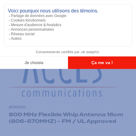
900 MHz Short Whip Antenna 11cm
(896-941MHZ) - FM / UL Approved
Ajouter à la liste
Antennes
800 MHz Flexible Whip Antenna 16cm
(806-870MHZ) - FM / UL Approved