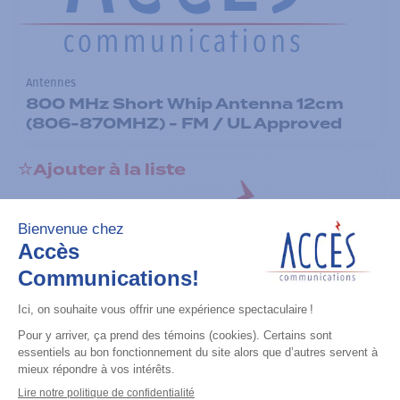
Antennes
800 MHz Short Whip Antenna 12cm
(806-870MHZ) - FM / UL Approved
Ajouter à la liste
Antennes