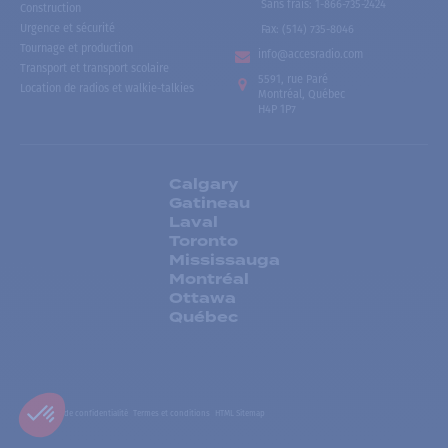
Sans frais
:
1-866-735-2424
Construction
Urgence et sécurité
Fax:
(514) 735-8046
Tournage et production
info@accesradio.com
Transport et transport scolaire
5591, rue Paré
Location de radios et walkie-talkies
Montréal, Québec
H4P 1P7
Calgary
Gatineau
Laval
Toronto
Mississauga
Montréal
Ottawa
Québec
Politiques de confidentialité
Termes et conditions
HTML Sitemap