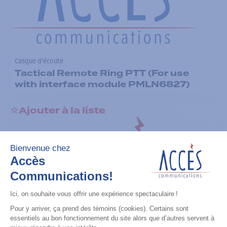
Casque d'écoute
Tactical Remote Ring PTT (For use
with interface module PMLN6827)
Ajouter à la liste