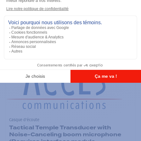
Casque d'écoute
Tactical Remote Body PTT (For use
with interface module PMLN6827)
Ajouter à la liste
Casque d'écoute
Tactical Temple Transducer with
Noise-Canceling boom microphone