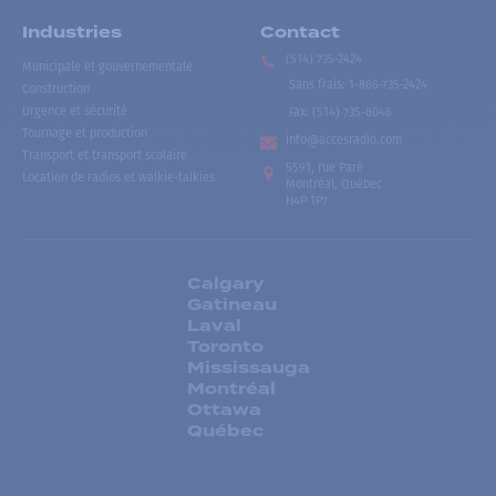
Industries
Contact
(514) 735-2424
Municipale et gouvernementale
Sans frais
:
1-866-735-2424
Construction
Urgence et sécurité
Fax:
(514) 735-8046
Tournage et production
info@accesradio.com
Transport et transport scolaire
5591, rue Paré
Location de radios et walkie-talkies
Montréal, Québec
H4P 1P7
Calgary
Gatineau
Laval
Toronto
Mississauga
Montréal
Ottawa
Québec