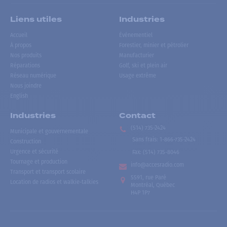
Liens utiles
Industries
Accueil
Événementiel
À propos
Forestier, minier et pétrolier
Nos produits
Manufacturier
Réparations
Golf, ski et plein air
Réseau numérique
Usage extrême
Nous joindre
English
Industries
Contact
(514) 735-2424
Municipale et gouvernementale
Sans frais
:
1-866-735-2424
Construction
Urgence et sécurité
Fax:
(514) 735-8046
Tournage et production
info@accesradio.com
Transport et transport scolaire
5591, rue Paré
Location de radios et walkie-talkies
Montréal, Québec
H4P 1P7