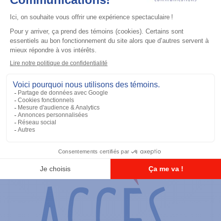
Casque d'écoute
Tactical Remote Body PTT (For use
with interface module PMLN6827)
Ajouter à la liste