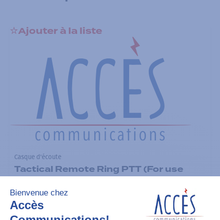
Ajouter à la liste
Casque d'écoute
Tactical Remote Ring PTT (For use
with interface module PMLN6827)
Ajouter à la liste