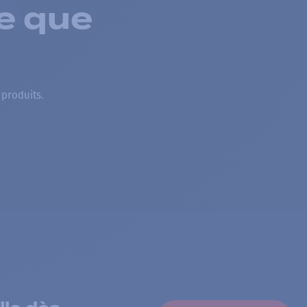
e que
 produits.