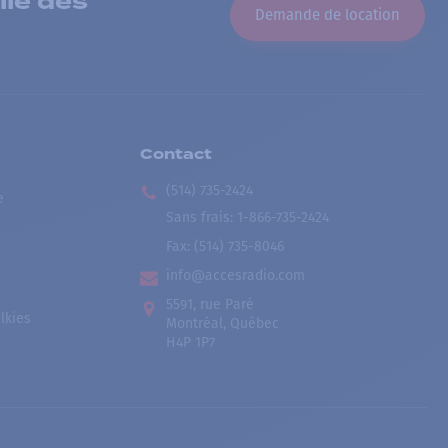
lle dès
Demande de location
Contact
(514) 735-2424
e
Sans frais
:
1-866-735-2424
Fax:
(514) 735-8046
info@accesradio.com
5591, rue Paré
lkies
Montréal, Québec
H4P 1P7