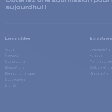
Obtenez une soumission pour la
aujourdhui !
Liens utiles
Industrie
Accueil
Événementiel
À propos
Forestier, min
Nos produits
Manufacturie
Réparations
Golf, ski et pl
Réseau numérique
Usage extrêm
Nous joindre
English