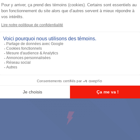
Antennes
900 MHz Short Whip Antenna 11cm
(896-941MHZ) - FM / UL Approved