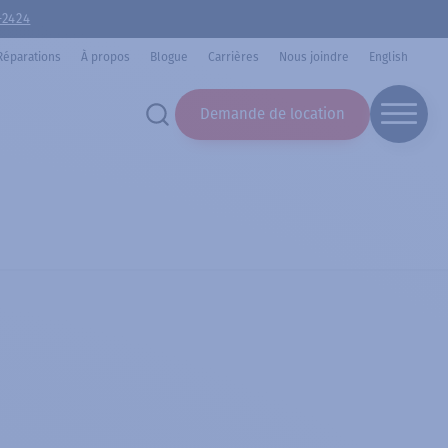
-2424
Réparations
À propos
Blogue
Carrières
Nous joindre
English
Demande de location