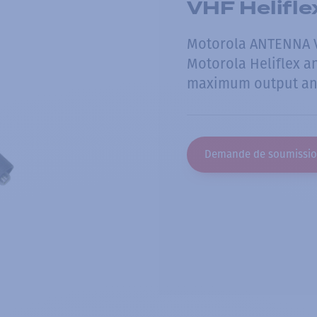
VHF Helifl
Motorola ANTENNA V
Motorola Heliflex a
maximum output and
Demande de soumissi