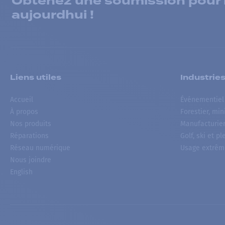
Obtenez une soumission pour la
aujourdhui !
Liens utiles
Industrie
Accueil
Événementiel
À propos
Forestier, min
Nos produits
Manufacturie
Réparations
Golf, ski et pl
Réseau numérique
Usage extrêm
Nous joindre
English