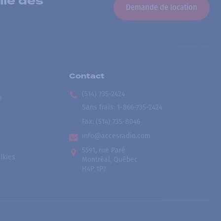
lle dès
Demande de location
Contact
(514) 735-2424
e
Sans frais
:
1-866-735-2424
Fax:
(514) 735-8046
info@accesradio.com
5591, rue Paré
lkies
Montréal, Québec
H4P 1P7