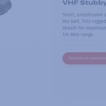
VHF Stubby
Short, unobtrusive 
the belt. This rugge
sheath for maximum 
174 MHz range.
Demande de soumissi