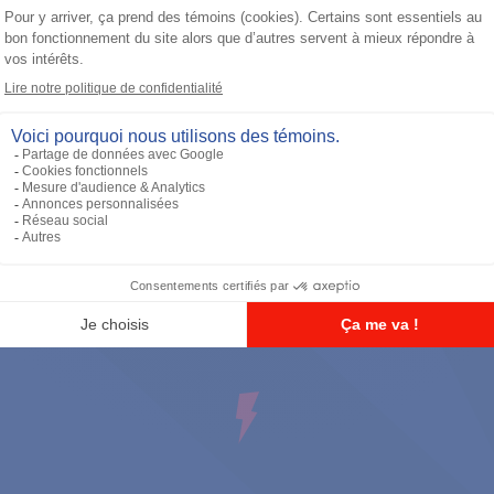
Antennes
900 MHz Short Whip Antenna 11cm
(896-941MHZ) - FM / UL Approved