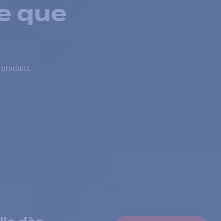
e que
 produits.