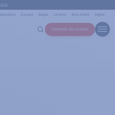
-2424
Réparations
À propos
Blogue
Carrières
Nous joindre
English
Demande de location