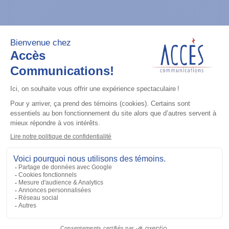
Radios mobiles
CM300D (UHF 403-470M) 99 CH 25W,
Analogue
Ajouter à la liste