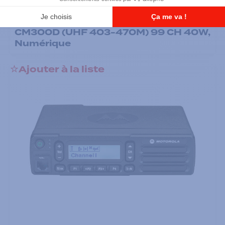
Radios mobiles
CM300D (UHF 403-470M) 99 CH 40W,
Numérique
Ajouter à la liste