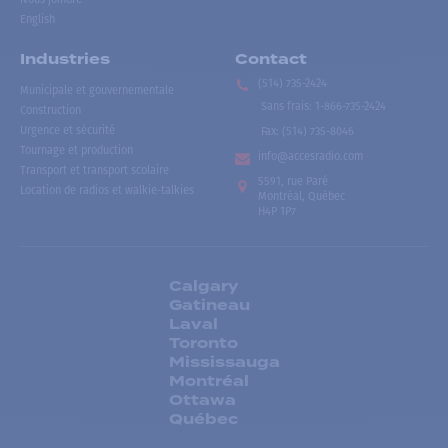
English
Industries
Contact
(514) 735-2424
Municipale et gouvernementale
Sans frais
:
1-866-735-2424
Construction
Urgence et sécurité
Fax:
(514) 735-8046
Tournage et production
info@accesradio.com
Transport et transport scolaire
5591, rue Paré
Location de radios et walkie-talkies
Montréal, Québec
H4P 1P7
Calgary
Gatineau
Laval
Toronto
Mississauga
Montréal
Ottawa
Québec