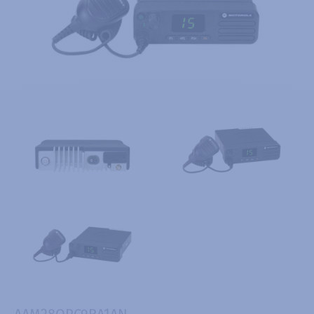
AAM28QPC9RA1AN