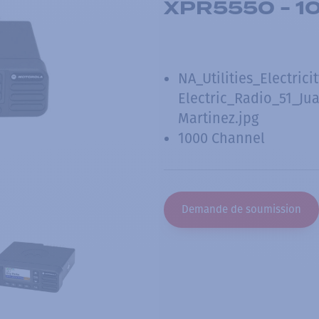
XPR5550 - 1
NA_Utilities_Electrici
Electric_Radio_51_Ju
Martinez.jpg
1000 Channel
Demande de soumission