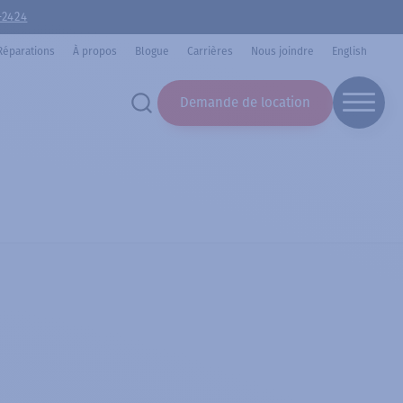
-2424
Réparations
À propos
Blogue
Carrières
Nous joindre
English
Demande de location