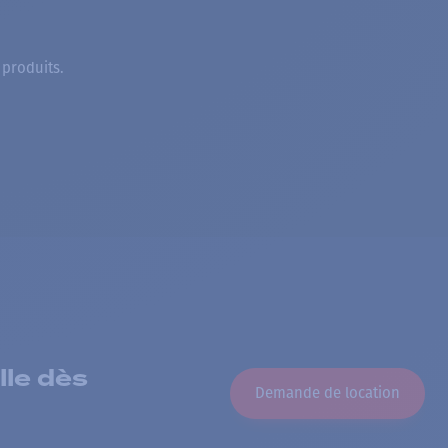
 produits.
lle dès
Demande de location