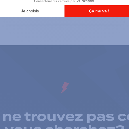
CM300D (UHF 403-470M) 99 CH
40W, Numérique
 ne trouvez pas c