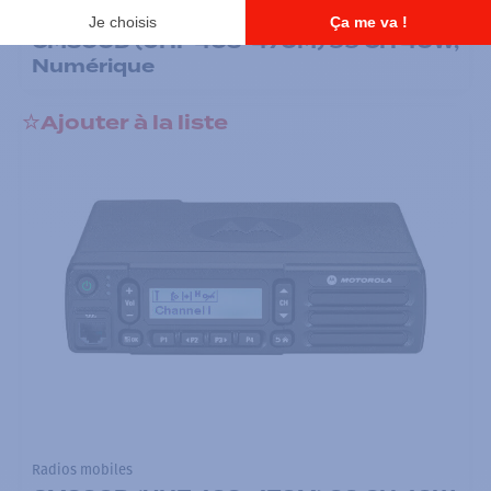
Radios mobiles
CM300D (UHF 403-470M) 99 CH 40W,
Numérique
Ajouter à la liste
Radios mobiles