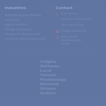
Industries
Contact
(514) 735-2424
Municipale et gouvernementale
Sans frais
:
1-866-735-2424
Construction
Urgence et sécurité
Fax:
(514) 735-8046
Tournage et production
info@accesradio.com
Transport et transport scolaire
5591, rue Paré
Location de radios et walkie-talkies
Montréal, Québec
H4P 1P7
Calgary
Gatineau
Laval
Toronto
Mississauga
Montréal
Ottawa
Québec