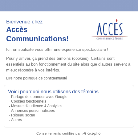
Radios mobiles
CM300D (UHF 403-470M) 99 CH 25W,
Analogue
Ajouter à la liste