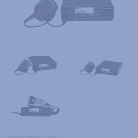
AAM28QPN9KA1AN