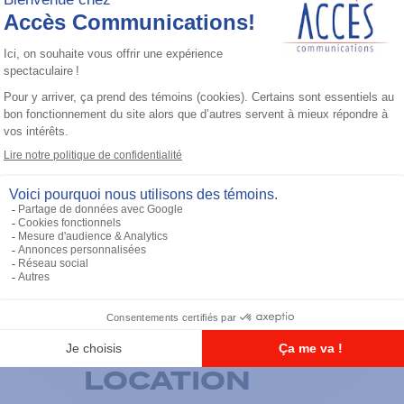
Nous accompagnerons votre transition
d’équipement qui évolue avec vos beso
fonctionnement de vos opérations de f
avec les technologies durant la durée
Motorola.
DÉCOUVREZ NOS RA
WALKIES ET APPAR
PROFITEZ DE NOTR
LOCATION