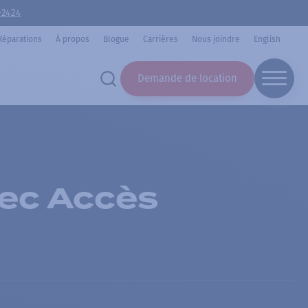
-2424
Réparations
À propos
Blogue
Carrières
Nous joindre
English
Demande de location
vec Accès