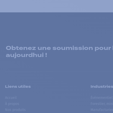
Obtenez une soumission pour la
aujourdhui !
Liens utiles
Industrie
Accueil
Événementiel
À propos
Forestier, min
Nos produits
Manufacturie