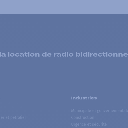
 location de radio bidirectionne
s
Industries
Municipale et gouvernemental
ier et pétrolier
Construction
r
Urgence et sécurité