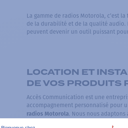
La gamme de radios Motorola, c’est la 
de la durabilité et de la qualité audio.
peuvent devenir un outil puissant pour
LOCATION ET INSTA
DE VOS PRODUITS
Accès Communication est une entrepris
accompagnement personnalisé pour 
. Nous nous adaptons à
radios Motorola
toujours à trouver la solution la plus 