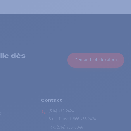
lle dès
Demande de location
Contact
(514) 735-2424
e
Sans frais
:
1-866-735-2424
Fax:
(514) 735-8046