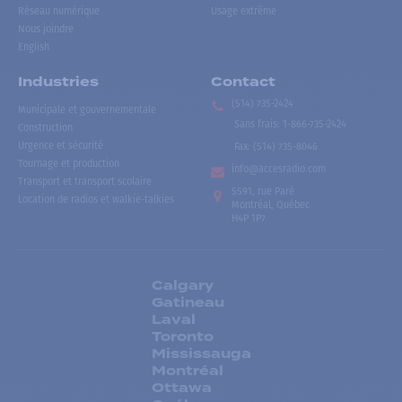
Réseau numérique
Usage extrême
Nous joindre
English
Industries
Contact
(514) 735-2424
Municipale et gouvernementale
Sans frais
:
1-866-735-2424
Construction
Urgence et sécurité
Fax:
(514) 735-8046
Tournage et production
info@accesradio.com
Transport et transport scolaire
5591, rue Paré
Location de radios et walkie-talkies
Montréal, Québec
H4P 1P7
Calgary
Gatineau
Laval
Toronto
Mississauga
Montréal
Ottawa