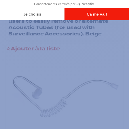
Assembly includes 1 Clear Rubber
Eartip. For Low Noise Environments.
The Quick Disconnect Adapter allows
users to easily remove or alternate
Acoustic Tubes (for used with
Surveillance Accessories). Beige
Ajouter à la liste