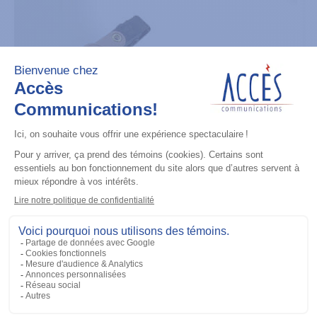
Écouteurs
Low Noise Kit - Clear Acoustic Tube