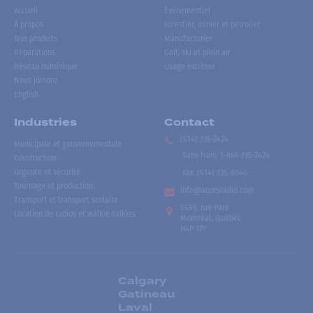
Accueil
Événementiel
À propos
Forestier, minier et pétrolier
Nos produits
Manufacturier
Réparations
Golf, ski et plein air
Réseau numérique
Usage extrême
Nous joindre
English
Industries
Contact
(514) 735-2424
Municipale et gouvernementale
Sans frais
:
1-866-735-2424
Construction
Urgence et sécurité
Fax:
(514) 735-8046
Tournage et production
info@accesradio.com
Transport et transport scolaire
5591, rue Paré
Location de radios et walkie-talkies
Montréal, Québec
H4P 1P7
Calgary
Gatineau
Laval