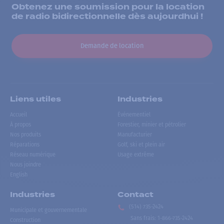
Obtenez une soumission pour la location
de radio bidirectionnelle dès aujourdhui !
Demande de location
Liens utiles
Industries
Accueil
Événementiel
À propos
Forestier, minier et pétrolier
Nos produits
Manufacturier
Réparations
Golf, ski et plein air
Réseau numérique
Usage extrême
Nous joindre
English
Industries
Contact
(514) 735-2424
Municipale et gouvernementale
Sans frais
:
1-866-735-2424
Construction