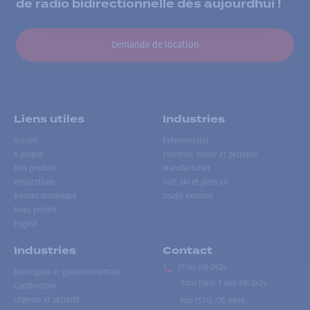
de radio bidirectionnelle dès aujourdhui !
Demande de location
Liens utiles
Industries
Accueil
Événementiel
À propos
Forestier, minier et pétrolier
Nos produits
Manufacturier
Réparations
Golf, ski et plein air
Réseau numérique
Usage extrême
Nous joindre
English
Industries
Contact
(514) 735-2424
Municipale et gouvernementale
Sans frais
:
1-866-735-2424
Construction
Urgence et sécurité
Fax:
(514) 735-8046