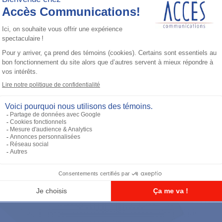
Accessoires général
UHF 3.5dB Gain Through-hole Mount
Antenna, 470-494 MHz