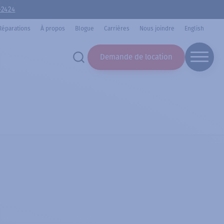
-2424
Réparations
À propos
Blogue
Carrières
Nous joindre
English
Demande de location