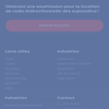
Obtenez une soumission pour la location
de radio bidirectionnelle dès aujourdhui !
Demande de location
Liens utiles
Industries
Accueil
Événementiel
À propos
Forestier, minier et pétrolier
Nos produits
Manufacturier
Réparations
Golf, ski et plein air
Réseau numérique
Usage extrême
Nous joindre
English
Industries
Contact
(514) 735-2424
Municipale et gouvernementale