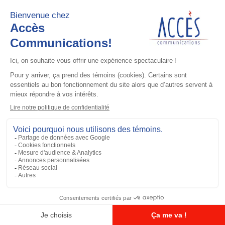
Accessoires général
UHF 3.5dB Gain Through-hole Mount
Antenna, 470-494 MHz
Ajouter à la liste