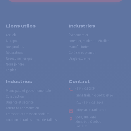
Liens utiles
Industries
Accueil
Événementiel
À propos
Forestier, minier et pétrolier
Nos produits
Manufacturier
Réparations
Golf, ski et plein air
Réseau numérique
Usage extrême
Nous joindre
English
Industries
Contact
(514) 735-2424
Municipale et gouvernementale
Sans frais
:
1-866-735-2424
Construction
Urgence et sécurité
Fax:
(514) 735-8046
Tournage et production
info@accesradio.com
Transport et transport scolaire
5591, rue Paré
Location de radios et walkie-talkies
Montréal, Québec
H4P 1P7