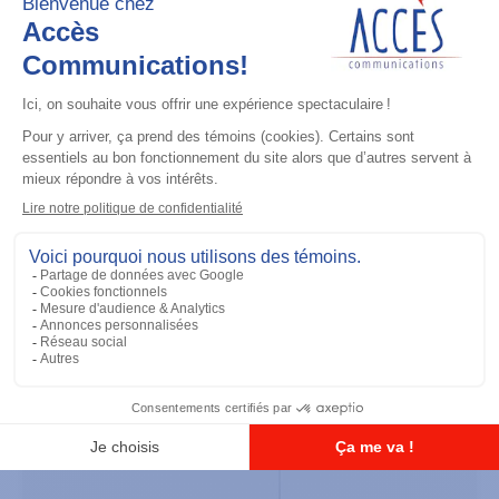
Accessoires général
UHF 3.5dB Gain Through-hole Mount
Antenna, 470-494 MHz
Ajouter à la liste