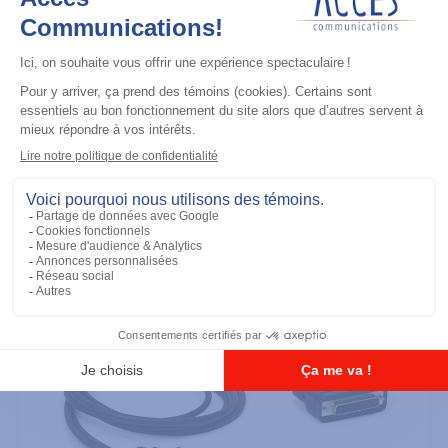
Maintenance
Adapter Cable (for use with
AARKN4083)
Ajouter à la liste