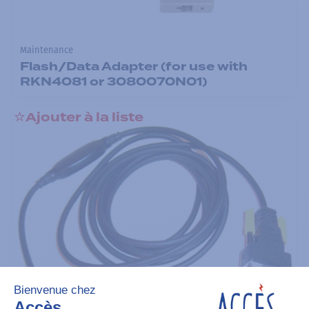
Maintenance
Flash/Data Adapter (for use with
RKN4081 or 3080070N01)
Ajouter à la liste