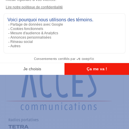
Radios portatives
SRX2200 Modèle 3.5
Ajouter à la liste
Radios portatives
TETRA