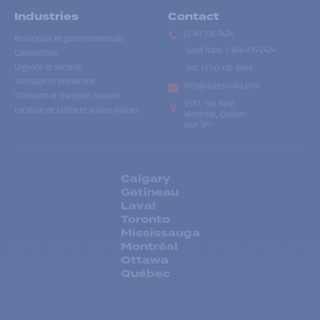
Industries
Contact
(514) 735-2424
Municipale et gouvernementale
Sans frais
:
1-866-735-2424
Construction
Urgence et sécurité
Fax:
(514) 735-8046
Tournage et production
info@accesradio.com
Transport et transport scolaire
5591, rue Paré
Location de radios et walkie-talkies
Montréal, Québec
H4P 1P7
Calgary
Gatineau
Laval
Toronto
Mississauga
Montréal
Ottawa
Québec