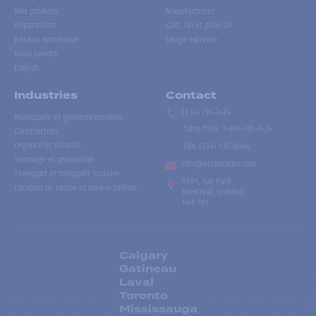
Nos produits
Manufacturier
Réparations
Golf, ski et plein air
Réseau numérique
Usage extrême
Nous joindre
English
Industries
Contact
(514) 735-2424
Municipale et gouvernementale
Sans frais
:
1-866-735-2424
Construction
Urgence et sécurité
Fax:
(514) 735-8046
Tournage et production
info@accesradio.com
Transport et transport scolaire
5591, rue Paré
Location de radios et walkie-talkies
Montréal, Québec
H4P 1P7
Calgary
Gatineau
Laval
Toronto
Mississauga