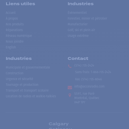
Liens utiles
Industries
Accueil
Événementiel
À propos
Forestier, minier et pétrolier
Nos produits
Manufacturier
Réparations
Golf, ski et plein air
Réseau numérique
Usage extrême
Nous joindre
English
Industries
Contact
(514) 735-2424
Municipale et gouvernementale
Sans frais
:
1-866-735-2424
Construction
Urgence et sécurité
Fax:
(514) 735-8046
Tournage et production
info@accesradio.com
Transport et transport scolaire
5591, rue Paré
Location de radios et walkie-talkies
Montréal, Québec
H4P 1P7
Calgary