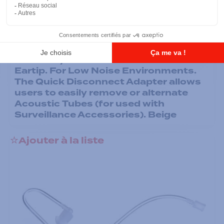
Écouteurs
Low Noise Kit - Clear Acoustic Tube
Assembly includes 1 Clear Rubber
Eartip. For Low Noise Environments.
The Quick Disconnect Adapter allows
users to easily remove or alternate
Acoustic Tubes (for used with
Surveillance Accessories). Beige
Ajouter à la liste