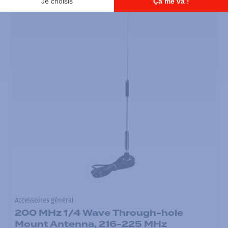
Accessoires général
200 MHz 1/4 Wave Through-hole
Mount Antenna, 216-225 MHz