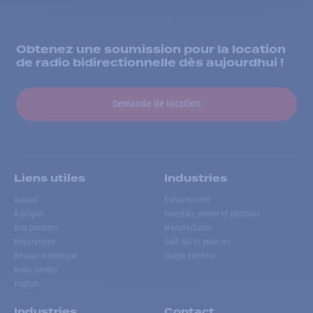
Obtenez une soumission pour la location
de radio bidirectionnelle dès aujourdhui !
Demande de location
Liens utiles
Industries
Accueil
Événementiel
À propos
Forestier, minier et pétrolier
Nos produits
Manufacturier
Réparations
Golf, ski et plein air
Réseau numérique
Usage extrême
Nous joindre
English
Industries
Contact