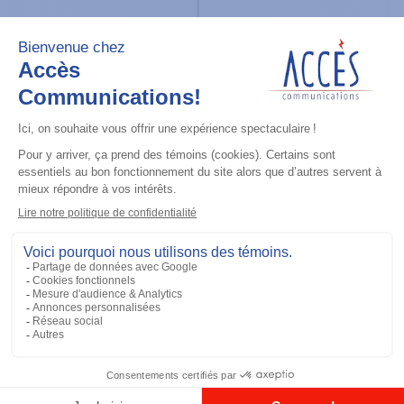
Accessoires général
UHF 3.5dB Gain Through-hole Mount
Antenna, 470-494 MHz
Ajouter à la liste