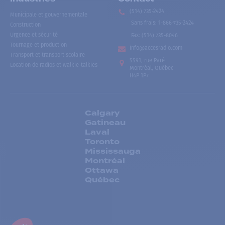
(514) 735-2424
Municipale et gouvernementale
Sans frais
:
1-866-735-2424
Construction
Urgence et sécurité
Fax:
(514) 735-8046
Tournage et production
info@accesradio.com
Transport et transport scolaire
5591, rue Paré
Location de radios et walkie-talkies
Montréal, Québec
H4P 1P7
Calgary
Gatineau
Laval
Toronto
Mississauga
Montréal
Ottawa
Québec