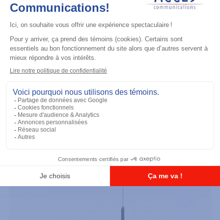
Accessoires général
UHF 3.5dB Gain Through-hole Mount
Antenna, 470-494 MHz
Ajouter à la liste