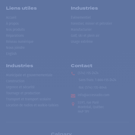
Liens utiles
Industries
Accueil
Événementiel
À propos
Forestier, minier et pétrolier
Nos produits
Manufacturier
Réparations
Golf, ski et plein air
Réseau numérique
Usage extrême
Nous joindre
English
Industries
Contact
(514) 735-2424
Municipale et gouvernementale
Sans frais
:
1-866-735-2424
Construction
Urgence et sécurité
Fax:
(514) 735-8046
Tournage et production
info@accesradio.com
Transport et transport scolaire
5591, rue Paré
Location de radios et walkie-talkies
Montréal, Québec
H4P 1P7
Calgary