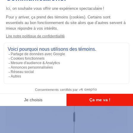
Accessoires général
UHF 3.5dB Gain Through-hole Mount
Antenna, 470-494 MHz
Ajouter à la liste