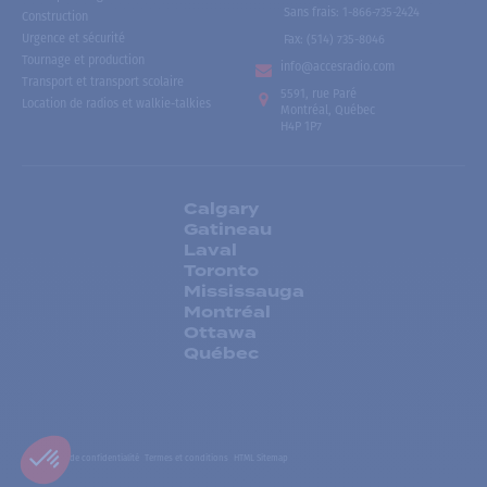
Sans frais
:
1-866-735-2424
Construction
Urgence et sécurité
Fax:
(514) 735-8046
Tournage et production
info@accesradio.com
Transport et transport scolaire
5591, rue Paré
Location de radios et walkie-talkies
Montréal, Québec
H4P 1P7
Calgary
Gatineau
Laval
Toronto
Mississauga
Montréal
Ottawa
Québec
Politiques de confidentialité
Termes et conditions
HTML Sitemap