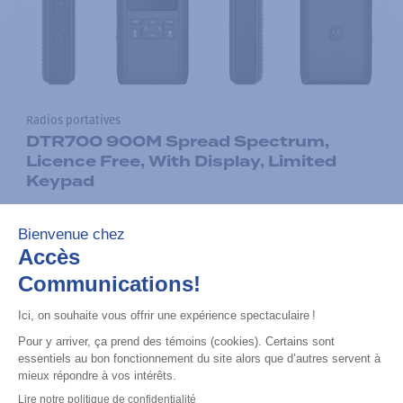
Radios portatives
DTR700 900M Spread Spectrum,
Licence Free, With Display, Limited
Keypad
Ajouter à la liste