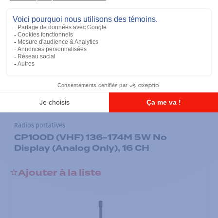
Radios portatives
CP100D (VHF) 136-174M 5W No
Display (Analog Only), 16 CH
Ajouter à la liste