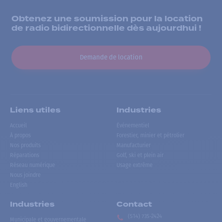
Obtenez une soumission pour la location
de radio bidirectionnelle dès aujourdhui !
Demande de location
Liens utiles
Industries
Accueil
Événementiel
À propos
Forestier, minier et pétrolier
Nos produits
Manufacturier
Réparations
Golf, ski et plein air
Réseau numérique
Usage extrême
Nous joindre
English
Industries
Contact
(514) 735-2424
Municipale et gouvernementale