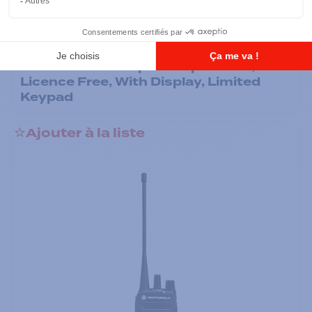
Radios portatives
DTR700 900M Spread Spectrum,
Licence Free, With Display, Limited
Keypad
Ajouter à la liste