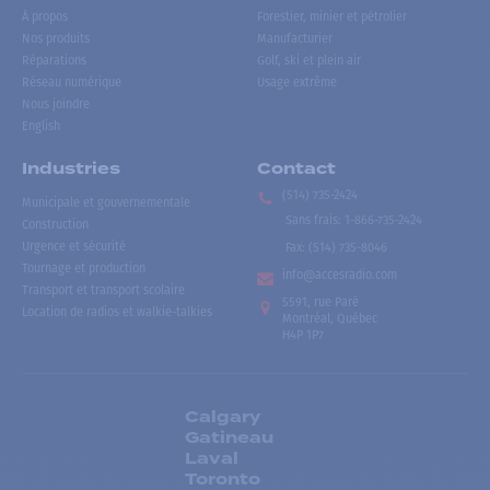
À propos
Forestier, minier et pétrolier
Nos produits
Manufacturier
Réparations
Golf, ski et plein air
Réseau numérique
Usage extrême
Nous joindre
English
Industries
Contact
(514) 735-2424
Municipale et gouvernementale
Sans frais
:
1-866-735-2424
Construction
Urgence et sécurité
Fax:
(514) 735-8046
Tournage et production
info@accesradio.com
Transport et transport scolaire
5591, rue Paré
Location de radios et walkie-talkies
Montréal, Québec
H4P 1P7
Calgary
Gatineau
Laval
Toronto