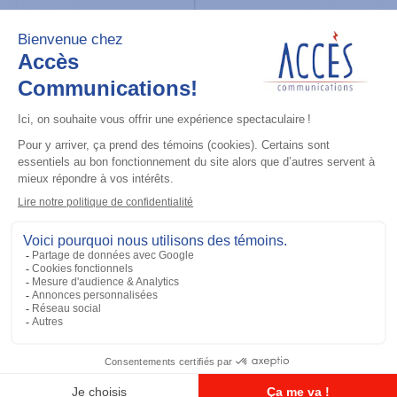
Accessoires général
UHF 3.5dB Gain Through-hole Mount
Antenna, 470-494 MHz
Ajouter à la liste