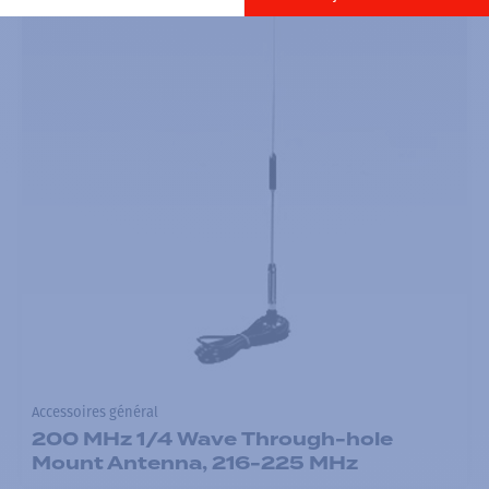
Accessoires général
200 MHz 1/4 Wave Through-hole
Mount Antenna, 216-225 MHz