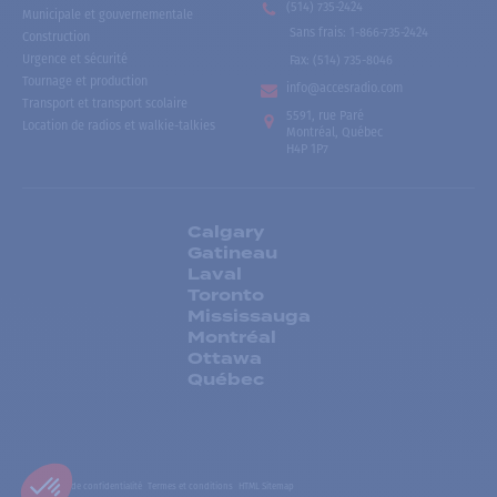
(514) 735-2424
Municipale et gouvernementale
Sans frais
:
1-866-735-2424
Construction
Urgence et sécurité
Fax:
(514) 735-8046
Tournage et production
info@accesradio.com
Transport et transport scolaire
5591, rue Paré
Location de radios et walkie-talkies
Montréal, Québec
H4P 1P7
Calgary
Gatineau
Laval
Toronto
Mississauga
Montréal
Ottawa
Québec
Politiques de confidentialité
Termes et conditions
HTML Sitemap