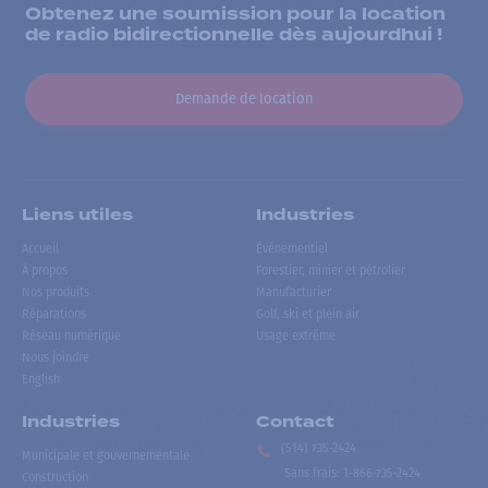
Obtenez une soumission pour la location
de radio bidirectionnelle dès aujourdhui !
Demande de location
Liens utiles
Industries
Accueil
Événementiel
À propos
Forestier, minier et pétrolier
Nos produits
Manufacturier
Réparations
Golf, ski et plein air
Réseau numérique
Usage extrême
Nous joindre
English
Industries
Contact
(514) 735-2424
Municipale et gouvernementale
Sans frais
:
1-866-735-2424
Construction