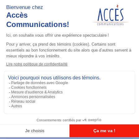
Accessoires général
UHF 3.5dB Gain Through-hole Mount
Antenna, 470-494 MHz
Ajouter à la liste