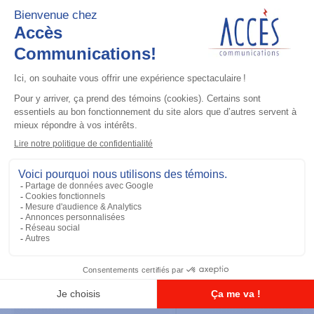
Accessoires général
UHF 3.5dB Gain Through-hole Mount
Antenna, 470-494 MHz
Ajouter à la liste