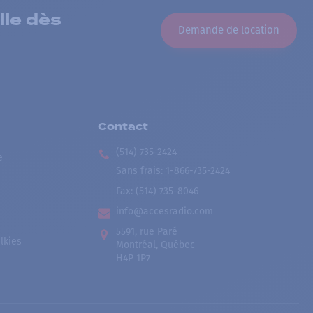
lle dès
Demande de location
Contact
(514) 735-2424
e
Sans frais
:
1-866-735-2424
Fax:
(514) 735-8046
info@accesradio.com
5591, rue Paré
lkies
Montréal, Québec
H4P 1P7