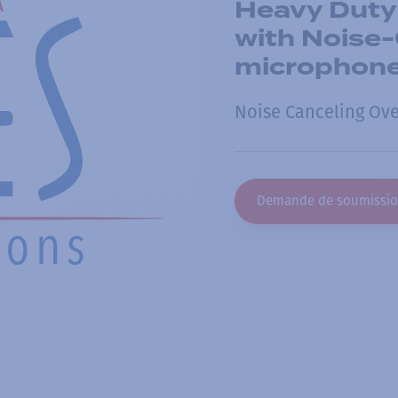
Heavy Duty
with Noise
microphon
Noise Canceling Ov
Demande de soumissi