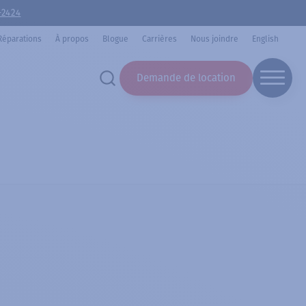
-2424
Réparations
À propos
Blogue
Carrières
Nous joindre
English
Demande de location