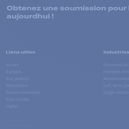
Obtenez une soumission pour la
aujourdhui !
Liens utiles
Industrie
Accueil
Événementiel
À propos
Forestier, min
Nos produits
Manufacturie
Réparations
Golf, ski et pl
Réseau numérique
Usage extrêm
Nous joindre
English