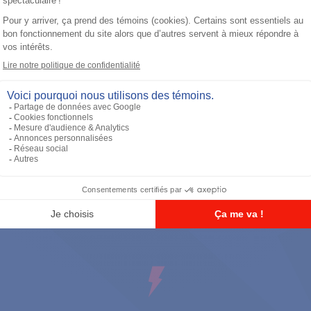
Casque d'écoute
Tactical Remote Body PTT (For use
with interface module PMLN6827)