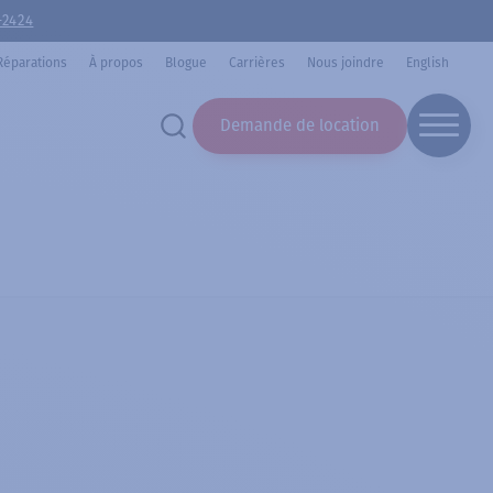
-2424
Réparations
À propos
Blogue
Carrières
Nous joindre
English
Demande de location