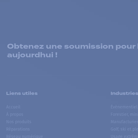
Obtenez une soumission pour la
aujourdhui !
Liens utiles
Industrie
Accueil
Événementiel
À propos
Forestier, min
Nos produits
Manufacturie
Réparations
Golf, ski et pl
Réseau numérique
Usage extrêm