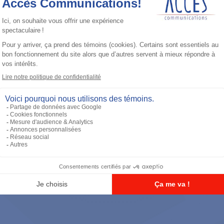
Casque d'écoute
Tactical Remote Body PTT (For use
with interface module PMLN6827)