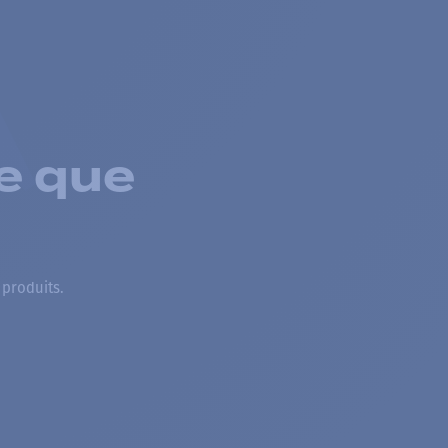
e que
 produits.