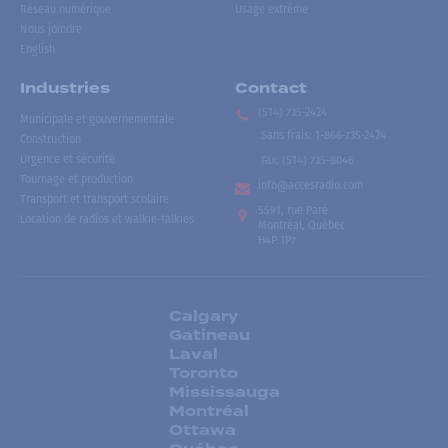
Réseau numérique
Usage extrême
Nous joindre
English
Industries
Contact
(514) 735-2424
Municipale et gouvernementale
Sans frais
:
1-866-735-2424
Construction
Urgence et sécurité
Fax:
(514) 735-8046
Tournage et production
info@accesradio.com
Transport et transport scolaire
5591, rue Paré
Location de radios et walkie-talkies
Montréal, Québec
H4P 1P7
Calgary
Gatineau
Laval
Toronto
Mississauga
Montréal
Ottawa