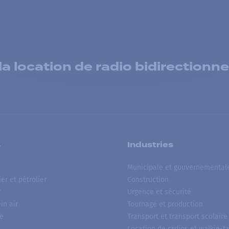
 location de radio bidirectionne
s
Industries
Municipale et gouvernemental
ier et pétrolier
Construction
r
Urgence et sécurité
ein air
Tournage et production
e
Transport et transport scolaire
Location de radios et walkie-ta