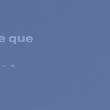
e que
 produits.