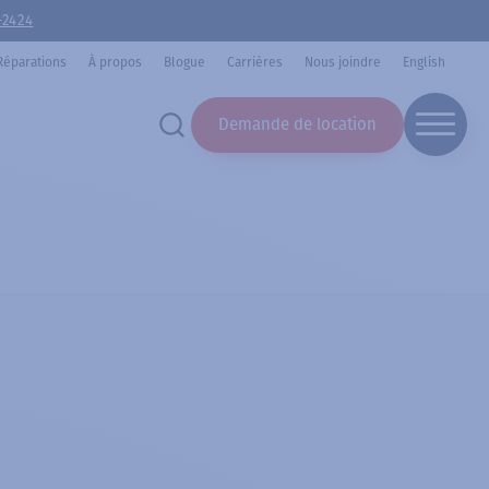
-2424
Réparations
À propos
Blogue
Carrières
Nous joindre
English
Demande de location