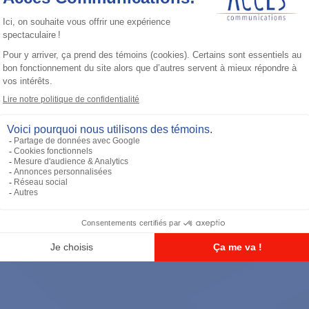
Batteries
TIA IMPRES Low Volt 2900 mAh