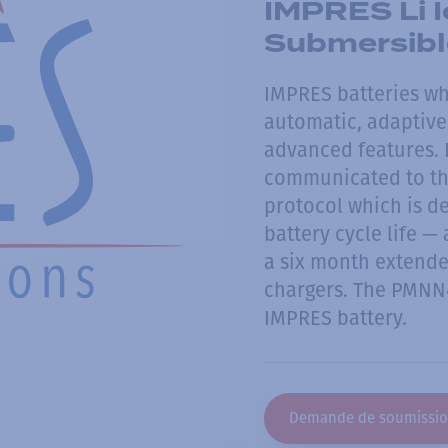
IMPRES Li I
Submersibl
IMPRES batteries w
automatic, adaptive 
advanced features. D
communicated to th
protocol which is d
battery cycle life 
a six month extend
chargers. The PMNN4
IMPRES battery.
Demande de soumissi