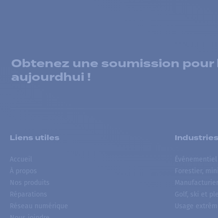
Obtenez une soumission pour la
aujourdhui !
Liens utiles
Industrie
Accueil
Événementiel
À propos
Forestier, min
Nos produits
Manufacturie
Réparations
Golf, ski et pl
Réseau numérique
Usage extrêm
Nous joindre