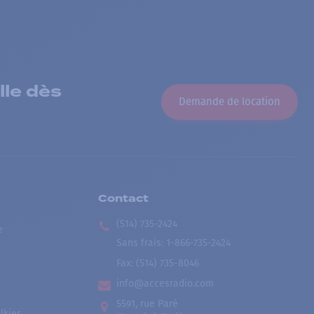
lle dès
Demande de location
Contact
(514) 735-2424
e
Sans frais
:
1-866-735-2424
Fax:
(514) 735-8046
info@accesradio.com
5591, rue Paré
lkies