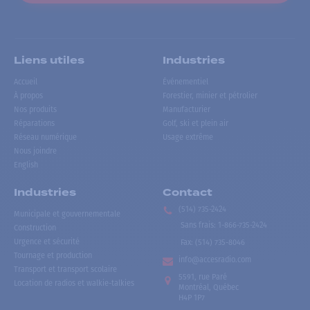
Liens utiles
Industries
Accueil
Événementiel
À propos
Forestier, minier et pétrolier
Nos produits
Manufacturier
Réparations
Golf, ski et plein air
Réseau numérique
Usage extrême
Nous joindre
English
Industries
Contact
(514) 735-2424
Municipale et gouvernementale
Sans frais
:
1-866-735-2424
Construction
Urgence et sécurité
Fax:
(514) 735-8046
Tournage et production
info@accesradio.com
Transport et transport scolaire
5591, rue Paré
Location de radios et walkie-talkies
Montréal, Québec
H4P 1P7