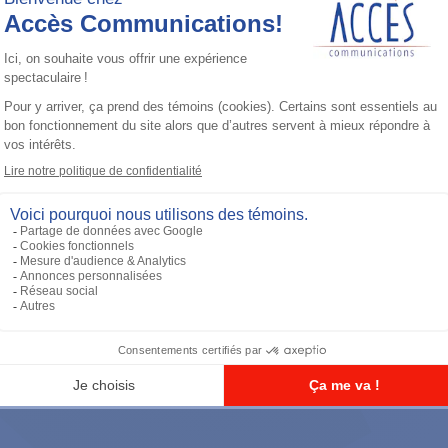
Accessoires général
UHF 3.5dB Gain Through-hole Mount
Antenna, 470-494 MHz