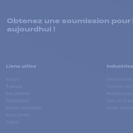
Obtenez une soumission pour la
aujourdhui !
Liens utiles
Industrie
Accueil
Événementiel
À propos
Forestier, min
Nos produits
Manufacturie
Réparations
Golf, ski et pl
Réseau numérique
Usage extrêm
Nous joindre
English