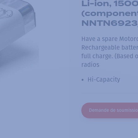
Li-ion, 150
(component
NNTN6923
Have a spare Motoro
Rechargeable battery
full charge. (Based 
radios
Hi-Capacity
Demande de soumissi