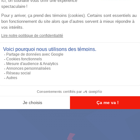
Batteries
TIA IMPRES Low Volt 2900 mAh