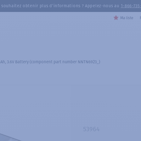
 souhaitez obtenir plus d’informations ? Appelez-nous au
1-866-735
Ma liste
 mAh, 3.6V Battery (component part number NNTN6923_)
53964