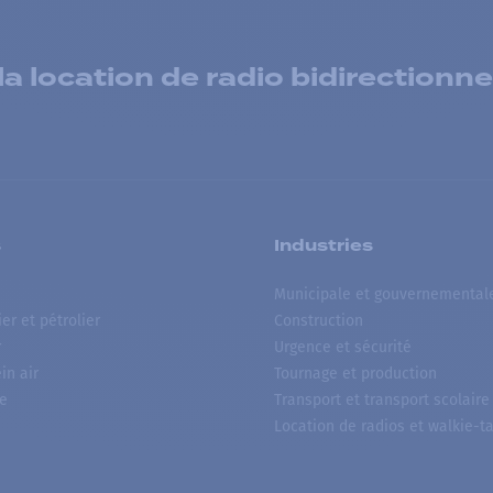
 location de radio bidirectionne
s
Industries
Municipale et gouvernemental
ier et pétrolier
Construction
r
Urgence et sécurité
ein air
Tournage et production
e
Transport et transport scolaire
Location de radios et walkie-ta