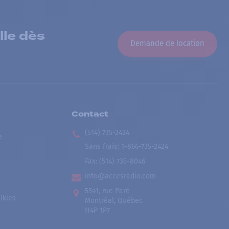
lle dès
Demande de location
Contact
(514) 735-2424
e
Sans frais
:
1-866-735-2424
Fax:
(514) 735-8046
info@accesradio.com
5591, rue Paré
lkies
Montréal, Québec
H4P 1P7