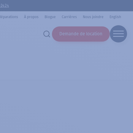
-2424
Réparations
À propos
Blogue
Carrières
Nous joindre
English
Demande de location