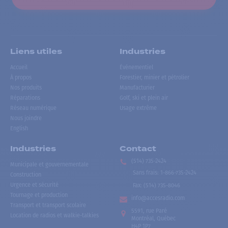
Liens utiles
Industries
Accueil
Événementiel
À propos
Forestier, minier et pétrolier
Nos produits
Manufacturier
Réparations
Golf, ski et plein air
Réseau numérique
Usage extrême
Nous joindre
English
Industries
Contact
(514) 735-2424
Municipale et gouvernementale
Sans frais
:
1-866-735-2424
Construction
Urgence et sécurité
Fax:
(514) 735-8046
Tournage et production
info@accesradio.com
Transport et transport scolaire
5591, rue Paré
Location de radios et walkie-talkies
Montréal, Québec
H4P 1P7