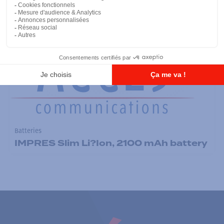
Ajouter à la liste
Batteries
IMPRES Slim Li?Ion, 2100 mAh battery