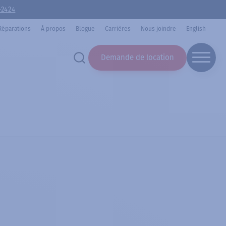
-2424
Réparations
À propos
Blogue
Carrières
Nous joindre
English
Demande de location