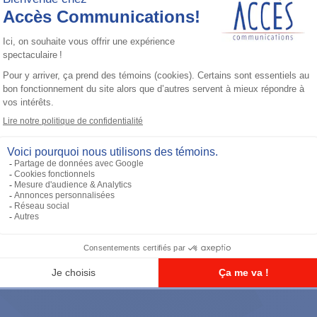
Accessoires général
UHF 3.5dB Gain Through-hole Mount
Antenna, 470-494 MHz