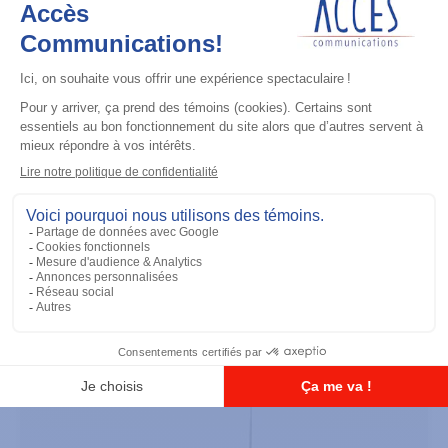
Accessoires général
UHF 3.5dB Gain Through-hole Mount
Antenna, 470-494 MHz
Ajouter à la liste