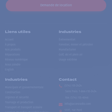
Demande de location
Liens utiles
Industries
Accueil
Événementiel
À propos
Forestier, minier et pétrolier
Nos produits
Manufacturier
Réparations
Golf, ski et plein air
Réseau numérique
Usage extrême
Nous joindre
English
Industries
Contact
(514) 735-2424
Municipale et gouvernementale
Sans frais
:
1-866-735-2424
Construction
Urgence et sécurité
Fax:
(514) 735-8046
Tournage et production
info@accesradio.com
Transport et transport scolaire
5591, rue Paré