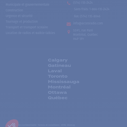
(514) 735-2424
Municipale et gouvernementale
Sans frais
:
1-866-735-2424
Construction
Urgence et sécurité
Fax:
(514) 735-8046
Tournage et production
info@accesradio.com
Transport et transport scolaire
5591, rue Paré
Location de radios et walkie-talkies
Montréal, Québec
H4P 1P7
Calgary
Gatineau
Laval
Toronto
Mississauga
Montréal
Ottawa
Québec
Politiques de confidentialité
Termes et conditions
HTML Sitemap