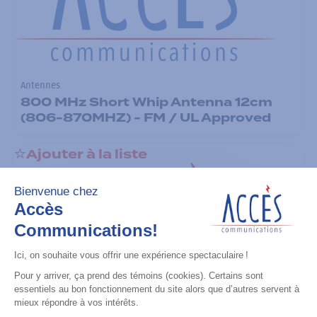
Antennes
800 MHz Short Whip Antenna 12cm
(806-870MHZ) - FM / UL Approved
Ajouter à la liste