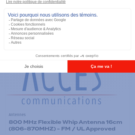
Antennes
900 MHz Short Whip Antenna 11cm
(896-941MHZ) - FM / UL Approved
Ajouter à la liste
Antennes
800 MHz Flexible Whip Antenna 16cm
(806-870MHZ) - FM / UL Approved