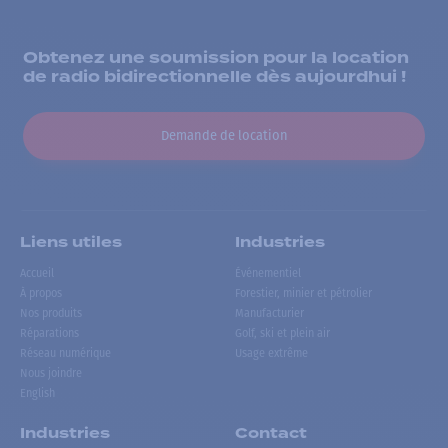
Obtenez une soumission pour la location
de radio bidirectionnelle dès aujourdhui !
Demande de location
Liens utiles
Industries
Accueil
Événementiel
À propos
Forestier, minier et pétrolier
Nos produits
Manufacturier
Réparations
Golf, ski et plein air
Réseau numérique
Usage extrême
Nous joindre
English
Industries
Contact