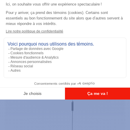
Accessoires général
UHF 3.5dB Gain Through-hole Mount
Antenna, 470-494 MHz
Ajouter à la liste