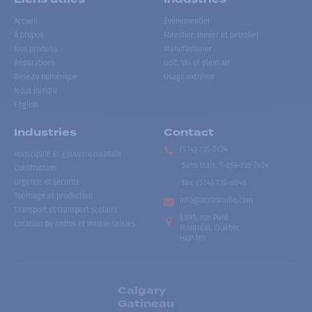
Accueil
Événementiel
À propos
Forestier, minier et pétrolier
Nos produits
Manufacturier
Réparations
Golf, ski et plein air
Réseau numérique
Usage extrême
Nous joindre
English
Industries
Contact
(514) 735-2424
Municipale et gouvernementale
Sans frais
:
1-866-735-2424
Construction
Urgence et sécurité
Fax:
(514) 735-8046
Tournage et production
info@accesradio.com
Transport et transport scolaire
5591, rue Paré
Location de radios et walkie-talkies
Montréal, Québec
H4P 1P7
Calgary
Gatineau