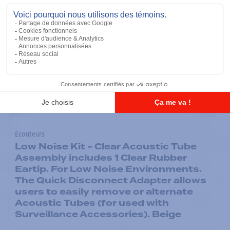
Écouteurs
Low Noise Kit - Clear Acoustic Tube
Assembly includes 1 Clear Rubber
Eartip. For Low Noise Environments.
The Quick Disconnect Adapter allows
users to easily remove or alternate
Acoustic Tubes (for used with
Surveillance Accessories). Beige