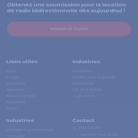
Obtenez une soumission pour la location
de radio bidirectionnelle dès aujourdhui !
Demande de location
Liens utiles
Industries
Accueil
Événementiel
À propos
Forestier, minier et pétrolier
Nos produits
Manufacturier
Réparations
Golf, ski et plein air
Réseau numérique
Usage extrême
Nous joindre
English
Industries
Contact
(514) 735-2424
Municipale et gouvernementale
Sans frais
:
1-866-735-2424
Construction