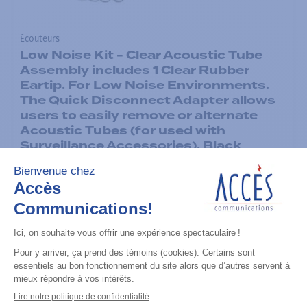
Écouteurs
Low Noise Kit - Clear Acoustic Tube
Assembly includes 1 Clear Rubber
Eartip. For Low Noise Environments.
The Quick Disconnect Adapter allows
users to easily remove or alternate
Acoustic Tubes (for used with
Surveillance Accessories). Black
Ajouter à la liste