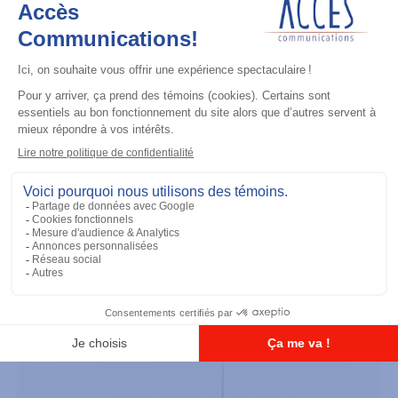
Accessoires général
UHF 3.5dB Gain Through-hole Mount
Antenna, 470-494 MHz
Ajouter à la liste