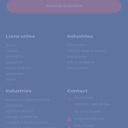
Demande de location
Liens utiles
Industries
Accueil
Événementiel
À propos
Forestier, minier et pétrolier
Nos produits
Manufacturier
Réparations
Golf, ski et plein air
Réseau numérique
Usage extrême
Nous joindre
English
Industries
Contact
(514) 735-2424
Municipale et gouvernementale
Sans frais
:
1-866-735-2424
Construction
Urgence et sécurité
Fax:
(514) 735-8046
Tournage et production
info@accesradio.com
Transport et transport scolaire
5591, rue Paré