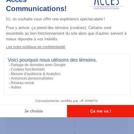
Accessoires général
UHF 3.5dB Gain Through-hole Mount
Antenna, 470-494 MHz
Ajouter à la liste