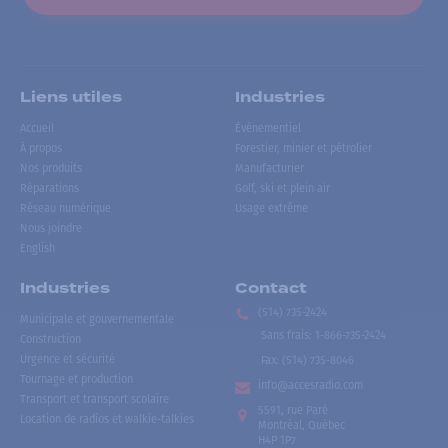
Liens utiles
Industries
Accueil
Événementiel
À propos
Forestier, minier et pétrolier
Nos produits
Manufacturier
Réparations
Golf, ski et plein air
Réseau numérique
Usage extrême
Nous joindre
English
Industries
Contact
(514) 735-2424
Municipale et gouvernementale
Sans frais
:
1-866-735-2424
Construction
Urgence et sécurité
Fax:
(514) 735-8046
Tournage et production
info@accesradio.com
Transport et transport scolaire
5591, rue Paré
Location de radios et walkie-talkies
Montréal, Québec
H4P 1P7