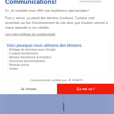
Accessoires général
UHF 3.5dB Gain Through-hole Mount
Antenna, 470-494 MHz
Ajouter à la liste