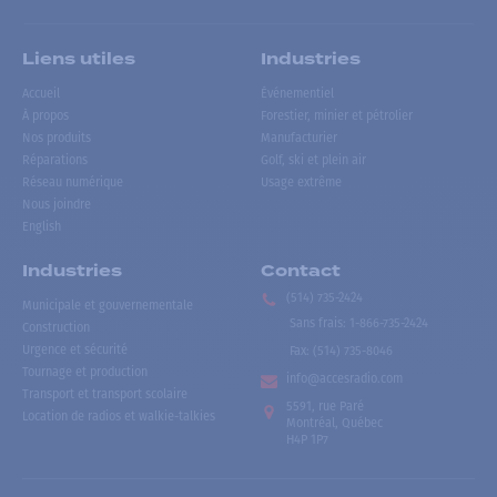
Liens utiles
Industries
Accueil
Événementiel
À propos
Forestier, minier et pétrolier
Nos produits
Manufacturier
Réparations
Golf, ski et plein air
Réseau numérique
Usage extrême
Nous joindre
English
Industries
Contact
(514) 735-2424
Municipale et gouvernementale
Sans frais
:
1-866-735-2424
Construction
Urgence et sécurité
Fax:
(514) 735-8046
Tournage et production
info@accesradio.com
Transport et transport scolaire
5591, rue Paré
Location de radios et walkie-talkies
Montréal, Québec
H4P 1P7