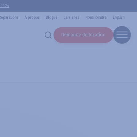
-2424
Réparations
À propos
Blogue
Carrières
Nous joindre
English
Demande de location