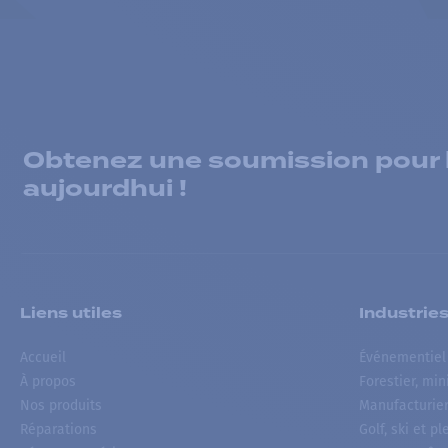
Obtenez une soumission pour la
aujourdhui !
Liens utiles
Industrie
Accueil
Événementiel
À propos
Forestier, min
Nos produits
Manufacturie
Réparations
Golf, ski et pl