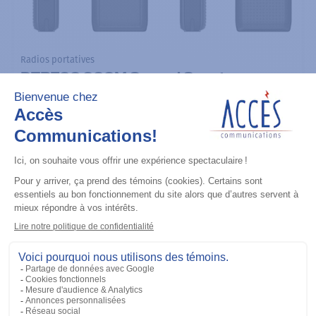
Radios portatives
DTR700 900M Spread Spectrum,
Licence Free, With Display, Limited
Keypad
Ajouter à la liste