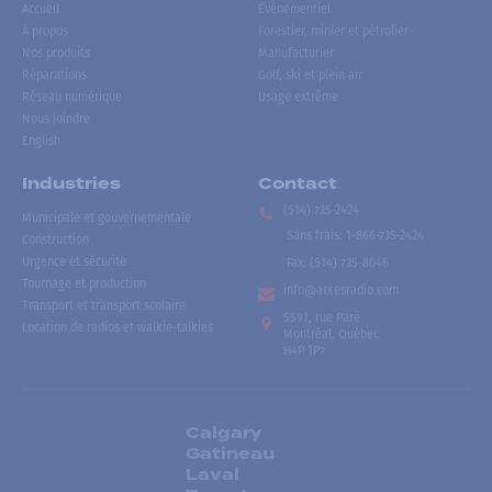
Accueil
Événementiel
À propos
Forestier, minier et pétrolier
Nos produits
Manufacturier
Réparations
Golf, ski et plein air
Réseau numérique
Usage extrême
Nous joindre
English
Industries
Contact
(514) 735-2424
Municipale et gouvernementale
Sans frais
:
1-866-735-2424
Construction
Urgence et sécurité
Fax:
(514) 735-8046
Tournage et production
info@accesradio.com
Transport et transport scolaire
5591, rue Paré
Location de radios et walkie-talkies
Montréal, Québec
H4P 1P7
Calgary
Gatineau
Laval