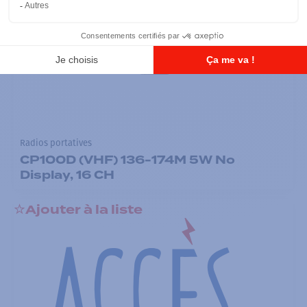
Radios portatives
CP100D (VHF) 136-174M 5W No
Display, 16 CH
Ajouter à la liste