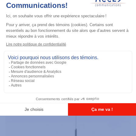
Accessoires général
UHF 3.5dB Gain Through-hole Mount
Antenna, 470-494 MHz
Ajouter à la liste