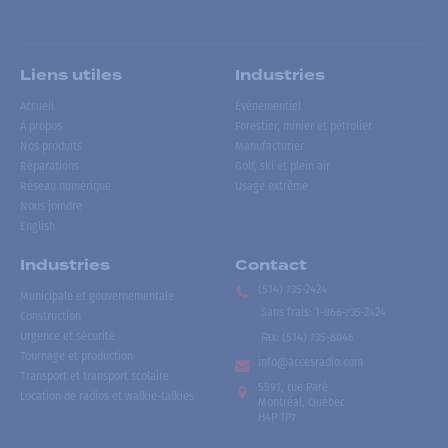
Liens utiles
Industries
Accueil
Événementiel
À propos
Forestier, minier et pétrolier
Nos produits
Manufacturier
Réparations
Golf, ski et plein air
Réseau numérique
Usage extrême
Nous joindre
English
Industries
Contact
(514) 735-2424
Municipale et gouvernementale
Sans frais
:
1-866-735-2424
Construction
Urgence et sécurité
Fax:
(514) 735-8046
Tournage et production
info@accesradio.com
Transport et transport scolaire
5591, rue Paré
Location de radios et walkie-talkies
Montréal, Québec
H4P 1P7