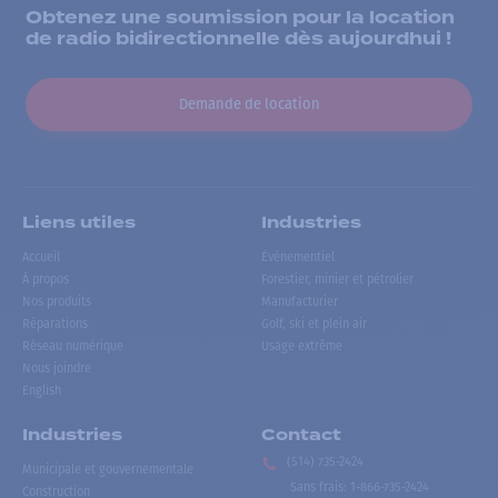
Obtenez une soumission pour la location
de radio bidirectionnelle dès aujourdhui !
Demande de location
Liens utiles
Industries
Accueil
Événementiel
À propos
Forestier, minier et pétrolier
Nos produits
Manufacturier
Réparations
Golf, ski et plein air
Réseau numérique
Usage extrême
Nous joindre
English
Industries
Contact
(514) 735-2424
Municipale et gouvernementale
Sans frais
:
1-866-735-2424
Construction