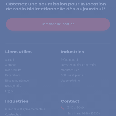
Obtenez une soumission pour la location
de radio bidirectionnelle dès aujourdhui !
Demande de location
Liens utiles
Industries
Accueil
Événementiel
À propos
Forestier, minier et pétrolier
Nos produits
Manufacturier
Réparations
Golf, ski et plein air
Réseau numérique
Usage extrême
Nous joindre
English
Industries
Contact
(514) 735-2424
Municipale et gouvernementale
Sans frais
:
1-866-735-2424
Construction